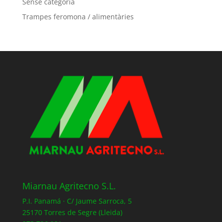
Sense categoria
Trampes feromona / alimentàries
Miarnau Agritecno S.L.
P.I. Panamá · C/ Jaume Sarroca, 5
25170 Torres de Segre (Lleida)