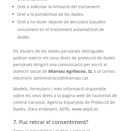
Dret a sol·licitar la limitació del tractament.
Dret a la portabilitat de les dades.
Dret a no ésser objecte de decisions basades
únicament en el tractament automatitzat de
dades.
Els titulars de les dades personals obtingudes
podran exercir els seus drets de protecció de dades
personals dirigint una comunicació per escrit al
domicili social de
Miarnau Agritecno, SL
o al correu
electrònic administracio@miarnau.cat
Models, formularis i més informació disponible
sobre els seus drets a la pàgina web de l’autoritat de
control nacional, Agència Espanyola de Protecció de
Dades, d’ara endavant, AEPD, www.aepd.es
7. Puc retirar el consentiment?
Teniu la possibilitat i el dret a retirar el