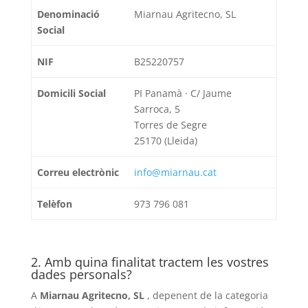
Denominació
Miarnau Agritecno, SL
Social
NIF
B25220757
Domicili Social
PI Panamà · C/ Jaume
Sarroca, 5
Torres de Segre
25170 (Lleida)
Correu electrònic
info@miarnau.cat
Telèfon
973 796 081
2. Amb quina finalitat tractem les vostres
dades personals?
A
Miarnau Agritecno, SL
, depenent de la categoria