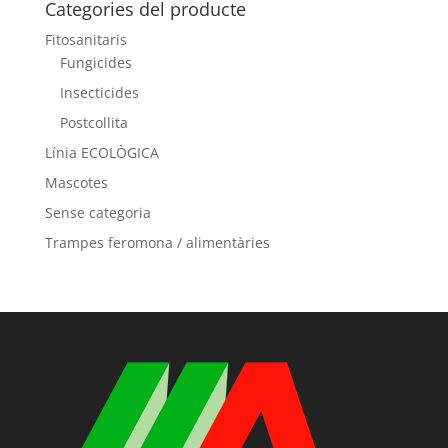
Categories del producte
Fitosanitaris
Fungicides
Insecticides
Postcollita
Línia ECOLÒGICA
Mascotes
Sense categoria
Trampes feromona / alimentàries