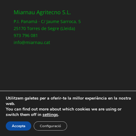
Miarnau Agritecno S.L.
P.I. Panamá · C/ Jaume Sarroca, 5
25170 Torres de Segre (Lleida)
973 796 081
info@miarnau.cat
Utilitzem galetes per a oferir-te la millor experiència en la nostra
web.
Registra’t a la nostre web
You can find out more about which cookies we are using or
Política de Privacitat
Política de cookies
switch them off in
settings
.
Accepta
Configuració