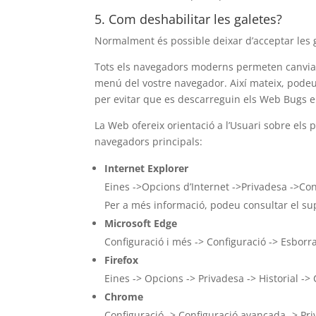
5. Com deshabilitar les galetes?
Normalment és possible deixar d’acceptar les ga
Tots els navegadors moderns permeten canviar
menú del vostre navegador. Així mateix, podeu 
per evitar que es descarreguin els Web Bugs e
La Web ofereix orientació a l’Usuari sobre els 
navegadors principals:
Internet Explorer
Eines ->Opcions d’Internet ->Privadesa ->Con
Per a més informació, podeu consultar el sup
Microsoft Edge
Configuració i més -> Configuració -> Esborr
Firefox
Eines -> Opcions -> Privadesa -> Historial ->
Chrome
Configuració -> Configuració avançada -> Pri