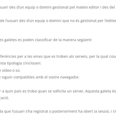
suari des d’un equip o domini gestionat pel mateix editor i des del qu
de l’usuari des d’un equip o domini que no és gestionat per l’editor,
les galetes es poden classificar de la manera següent:
erències per a les eines que es troben als serveis, per la qual cos
sta tipologia s’inclouen:
 vídeo o so.
ue siguin compatibles amb el vostre navegador.
 a quin país es troba quan se sol·licita un servei. Aquesta galeta é
cació.
que l’usuari s’ha registrat o posteriorment ha obert la sessió, i s’u