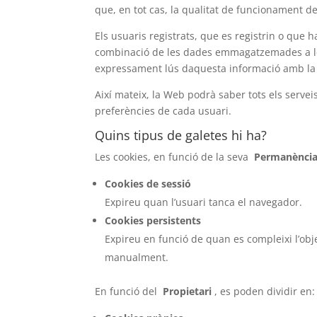
que, en tot cas, la qualitat de funcionament d
Els usuaris registrats, que es registrin o que h
combinació de les dades emmagatzemades a les
expressament lús daquesta informació amb la fin
Així mateix, la Web podrà saber tots els serveis
preferències de cada usuari.
Quins tipus de galetes hi ha?
Les cookies, en funció de la seva
Permanènci
Cookies de sessió
Expireu quan l’usuari tanca el navegador.
Cookies persistents
Expireu en funció de quan es compleixi l’obje
manualment.
En funció del
Propietari
, es poden dividir en: