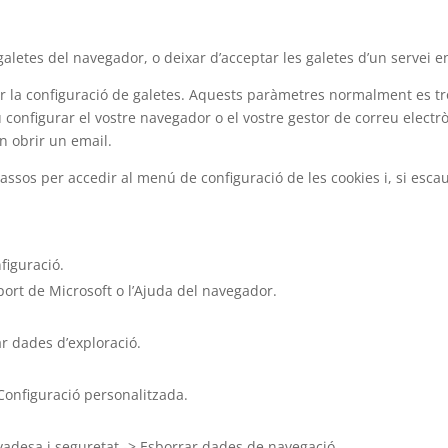
letes del navegador, o deixar d’acceptar les galetes d’un servei en
 la configuració de galetes. Aquests paràmetres normalment es tr
configurar el vostre navegador o el vostre gestor de correu electrò
n obrir un email.
passos per accedir al menú de configuració de les cookies i, si esc
figuració.
ort de Microsoft o l’Ajuda del navegador.
ar dades d’exploració.
 Configuració personalitzada.
vadesa i seguretat -> Esborrar dades de navegació.