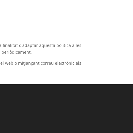
finalitat d’adaptar aquesta política a les
in periòdicament.
el web o mitjançant correu electrònic als