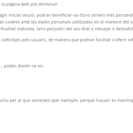
e la pàgina web pot disminuir.
agin iniciat sessió, podran beneficiar-se d’uns serveis més personalit
 cookies amb les dades personals utilitzades en el moment del se
alitat indicada, sens perjudici del seu dret a rebutjar o deshabili
 sol·licitats pels usuaris, de manera que podran facilitar o oferir 
a
, poden dividir-se en:
ctiu per al que serveixen (per exemple, perquè l’usuari es mantingu