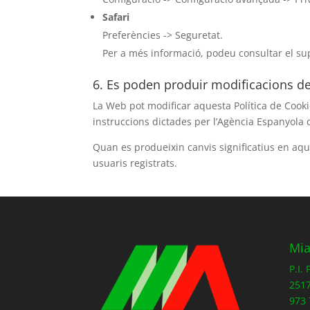
Safari
Preferències -> Seguretat.
Per a més informació, podeu consultar el sup
6. Es poden produir modificacions de 
La Web pot modificar aquesta Política de Cookie
instruccions dictades per l’Agència Espanyola d
Quan es produeixin canvis significatius en aqu
usuaris registrats.
Mia
P.I.
2517
973 