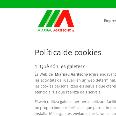
Empre
Política de cookies
1. Què són les galetes?
La Web de
Miarnau Agritecno
(d’ara endavant 
les activitats de l’usuari en un web determinat.
les cookies personalitzen els serveis que oferei
atenció a l’ús que realitza dels serveis.
El web utilitza galetes per personalitzar i faci
no proporcionen referències que permetin dedui
instal·lació les galetes enviades per la web, se