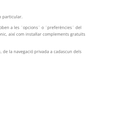
 particular.
oben a les ¨opcions¨ o ¨preferències¨ del
nic, així com instal·lar complements gratuïts
au, de la navegació privada a cadascun dels