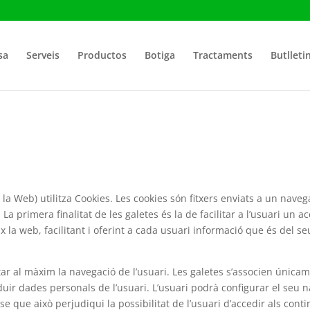
sa
Serveis
Productos
Botiga
Tractaments
Butlleti
la Web) utilitza Cookies. Les cookies són fitxers enviats a un nave
 La primera finalitat de les galetes és la de facilitar a l’usuari un 
x la web, facilitant i oferint a cada usuari informació que és del se
litar al màxim la navegació de l’usuari. Les galetes s’associen únic
r dades personals de l’usuari. L’usuari podrà configurar el seu na
nse que això perjudiqui la possibilitat de l’usuari d’accedir als cont