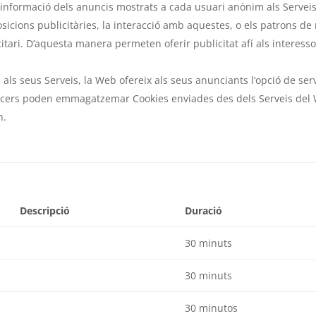
 informació dels anuncis mostrats a cada usuari anònim als Servei
osicions publicitàries, la interacció amb aquestes, o els patrons de
itari. D’aquesta manera permeten oferir publicitat afí als interesso
als seus Serveis, la Web ofereix als seus anunciants l’opció de ser
ercers poden emmagatzemar Cookies enviades des dels Serveis del
n.
Descripció
Duració
30 minuts
30 minuts
30 minutos