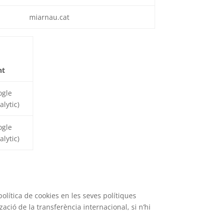
miarnau.cat
nt
ogle
alytic)
ogle
alytic)
política de cookies en les seves polítiques
zació de la transferència internacional, si n’hi