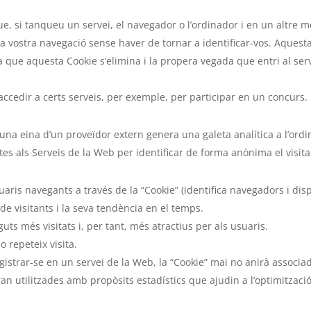
ue, si tanqueu un servei, el navegador o l’ordinador i en un altre 
xí la vostra navegació sense haver de tornar a identificar-vos. Aquest
a que aquesta Cookie s’elimina i la propera vegada que entri al serve
accedir a certs serveis, per exemple, per participar en un concurs.
una eina d’un proveïdor extern genera una galeta analítica a l’or
ites als Serveis de la Web per identificar de forma anònima el visita
aris navegants a través de la “Cookie” (identifica navegadors i disp
e visitants i la seva tendència en el temps.
ts més visitats i, per tant, més atractius per als usuaris.
o repeteix visita.
registrar-se en un servei de la Web, la “Cookie” mai no anirà assoc
an utilitzades amb propòsits estadístics que ajudin a l’optimització 