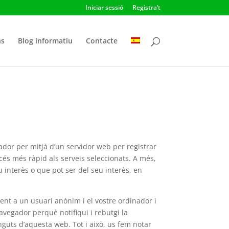
Iniciar sessió
Registra’t
ns
Blog informatiu
Contacte
gador per mitjà d’un servidor web per registrar
accés més ràpid als serveis seleccionats. A més,
u interès o que pot ser del seu interès, en
ament a un usuari anònim i el vostre ordinador i
vegador perquè notifiqui i rebutgi la
inguts d’aquesta web. Tot i això, us fem notar