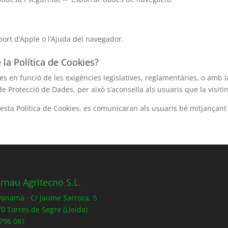
ort d’Apple o l’Ajuda del navegador.
la Política de Cookies?
s en funció de les exigències legislatives, reglamentàries, o amb la 
e Protecció de Dades, per això s’aconsella als usuaris que la visit
esta Política de Cookies, es comunicaran als usuaris bé mitjançant 
rnau Agritecno S.L.
 Panamá · C/ Jaume Sarroca, 5
0 Torres de Segre (Lleida)
796 081