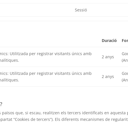
Sessió
Duració
Fo
únics: Utilitzada per registrar visitants únics amb
Go
2 anys
nalítiques.
(An
únics: Utilitzada per registrar visitants únics amb
Go
2 anys
nalítiques.
(An
s?
 països que, si escau, realitzen els tercers identificats en aquesta 
’apartat “Cookies de tercers”). Els diferents mecanismes de regularit