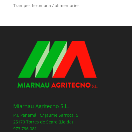
Trampes feromona / alimentàries
Miarnau Agritecno S.L.
P.I. Panamá · C/ Jaume Sarroca, 5
25170 Torres de Segre (Lleida)
973 796 081