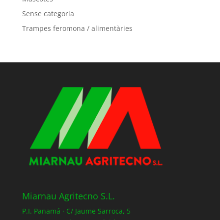
Sense categoria
Trampes feromona / alimentàries
Miarnau Agritecno S.L.
P.I. Panamá · C/ Jaume Sarroca, 5