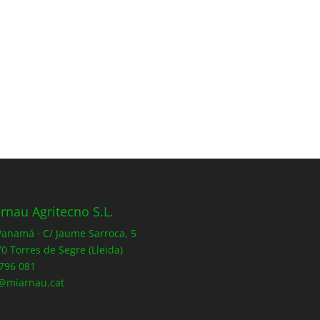
rnau Agritecno S.L.
 Panamá · C/ Jaume Sarroca, 5
0 Torres de Segre (Lleida)
796 081
@miarnau.cat