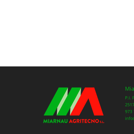
Mia
P.I.
2517
973 
info