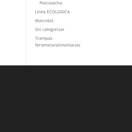
Poscosecha
Linea ECOLOGICA
Mascotas
Sin categorizar
Trampas
feromona/alimentarias