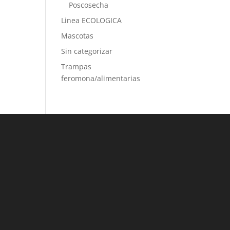
Poscosecha
Linea ECOLOGICA
Mascotas
Sin categorizar
Trampas
feromona/alimentarias