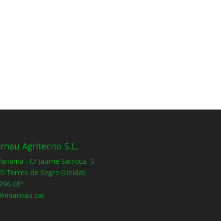
rnau Agritecno S.L.
 Panamá · C/ Jaume Sarroca, 5
0 Torres de Segre (Lleida)
796 081
@miarnau.cat