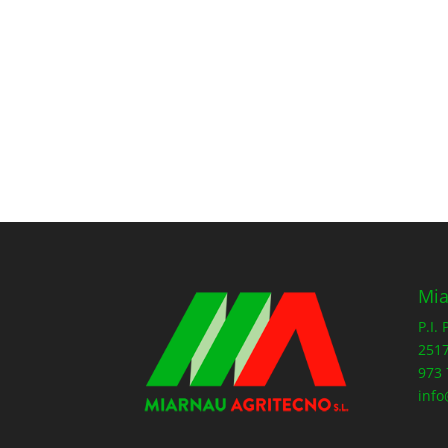
Mia
P.I.
2517
973 
info